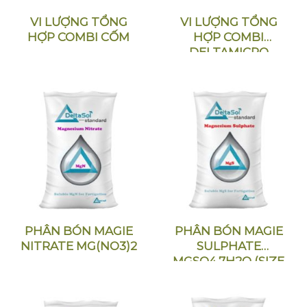
VI LƯỢNG TỔNG
VI LƯỢNG TỔNG
HỢP COMBI CỐM
HỢP COMBI
DELTAMICRO
PHÂN BÓN MAGIE
PHÂN BÓN MAGIE
NITRATE MG(NO3)2
SULPHATE
MGSO4.7H2O (SIZE
HẠT 1-3MM)