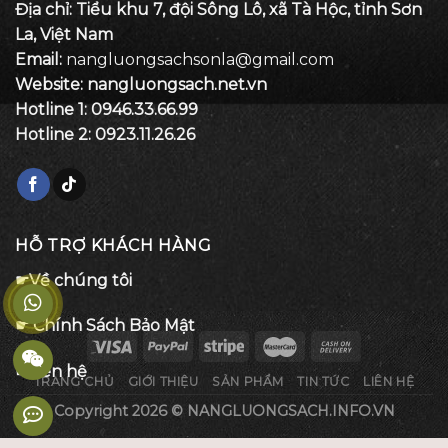
Địa chỉ: Tiểu khu 7, đội Sông Lô, xã Tà Hộc, tỉnh Sơn
La, Việt Nam
Email:
nangluongsachsonla@gmail.com
Website: nangluongsach.net.vn
Hotline 1:
0946.33.66.99
Hotline 2:
0923.11.26.26
HỖ TRỢ KHÁCH HÀNG
☛Về chúng tôi
☛ Chính Sách Bảo Mật
☛Liên hệ
TRANG CHỦ
GIỚI THIỆU
SẢN PHẨM
TIN TỨC
LIÊN HỆ
Copyright 2026 ©
NANGLUONGSACH.INFO.VN